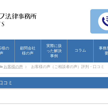
実際に扱
客様の
顧問会社
事務
コラム
った解決
声
様の声
事例
お客様の声
お客様の声（ご相談者の声）評判・口コミ
口コミ