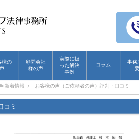
実際に扱
客様の
顧問会社
事務
コラム
った解決
声
様の声
事例
新着情報
お客様の声（ご依頼者の声）評判・口コミ
口コミ