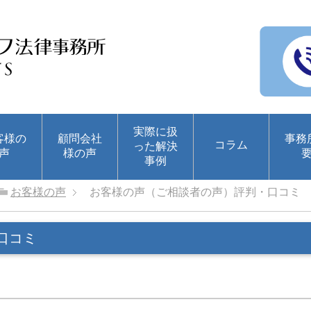
実際に扱
客様の
顧問会社
事務
コラム
った解決
声
様の声
事例
お客様の声
お客様の声（ご相談者の声）評判・口コミ
口コミ