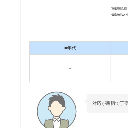
■年代
－
対応が親切で丁