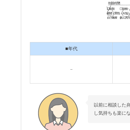
■年代
－
以前に相談した弁
し気持ちも楽にな