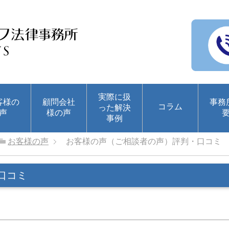
実際に扱
客様の
顧問会社
事務
コラム
った解決
声
様の声
事例
お客様の声
お客様の声（ご相談者の声）評判・口コミ
口コミ