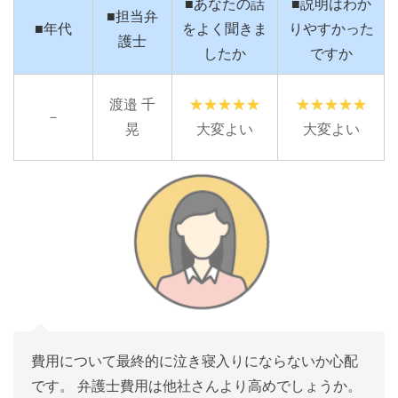
■あなたの話
■説明はわか
■担当弁
■年代
をよく聞きま
りやすかった
護士
したか
ですか
渡邉 千
－
晃
大変よい
大変よい
費用について最終的に泣き寝入りにならないか心配
です。 弁護士費用は他社さんより高めでしょうか。