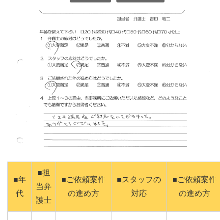
■担
■年
■ご依頼案件
■スタッフの
■ご依頼案件
当弁
代
の進め方
対応
の進め方
護士