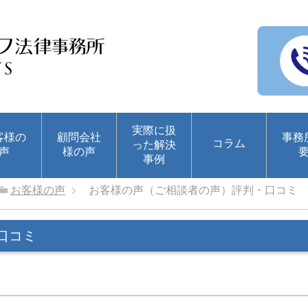
実際に扱
客様の
顧問会社
事務
コラム
った解決
声
様の声
事例
お客様の声
お客様の声（ご相談者の声）評判・口コミ
口コミ