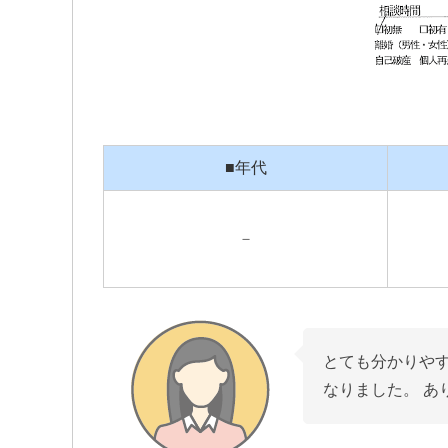
■年代
－
とても分かりや
なりました。 あ