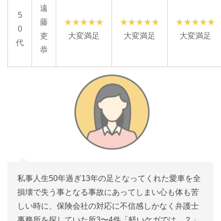
遠
5
藤
0
吏
大変満足
大変満足
大変満足
代
恭
私事人生50年過ぎ13年の足となってくれた愛車を全
損壊で失う事となる事故にあってしまい心も体も苦
しい時に、保険会社の対応に不信感しかなく弁護士
事務所を探していた所3〜4件「軽いケガでは…？」