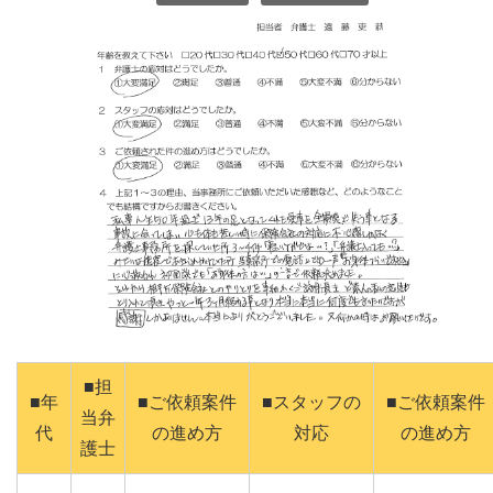
■担
■年
■ご依頼案件
■スタッフの
■ご依頼案件
当弁
代
の進め方
対応
の進め方
護士