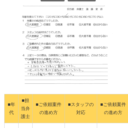
■担
■年
■ご依頼案件
■スタッフの
■ご依頼案件
当弁
代
の進め方
対応
の進め方
護士