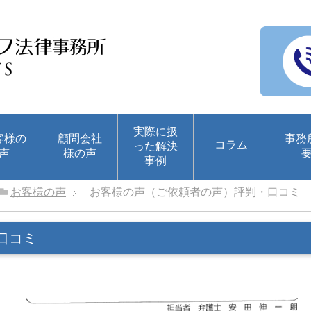
実際に扱
客様の
顧問会社
事務
コラム
った解決
声
様の声
事例
お客様の声
お客様の声（ご依頼者の声）評判・口コミ
口コミ