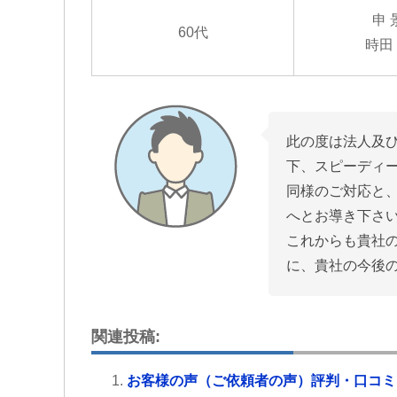
申 
60代
時田
此の度は法人及
下、スピーディ
同様のご対応と
へとお導き下さ
これからも貴社
に、貴社の今後
関連投稿:
お客様の声（ご依頼者の声）評判・口コミ