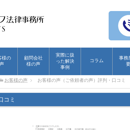
実際に扱
客様の
顧問会社
事務
コラム
った解決
声
様の声
事例
お客様の声
お客様の声（ご依頼者の声）評判・口コミ
口コミ