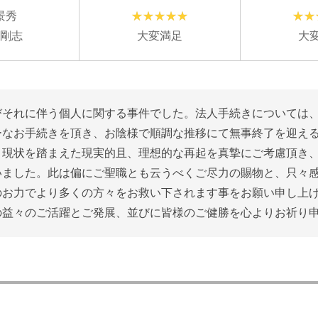
景秀
 剛志
大変満足
大
びそれに伴う個人に関する事件でした。法人手続きについては
ーなお手続きを頂き、お陰様で順調な推移にて無事終了を迎え
、現状を踏まえた現実的且、理想的な再起を真摯にご考慮頂き
いました。此は偏にご聖職とも云うべくご尽力の賜物と、只々
のお力でより多くの方々をお救い下されます事をお願い申し上
の益々のご活躍とご発展、並びに皆様のご健勝を心よりお祈り