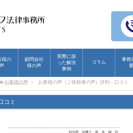
実際に扱
客様の
顧問会社
事務
コラム
った解決
声
様の声
事例
お客様の声
お客様の声（ご依頼者の声）評判・口コミ
口コミ