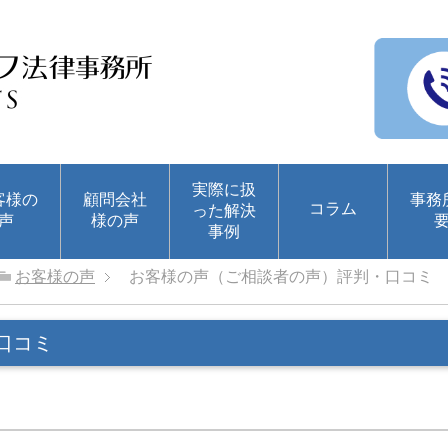
実際に扱
客様の
顧問会社
事務
コラム
った解決
声
様の声
事例
お客様の声
お客様の声（ご相談者の声）評判・口コミ
口コミ