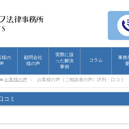
実際に扱
客様の
顧問会社
事務
コラム
った解決
声
様の声
事例
お客様の声
お客様の声（ご相談者の声）評判・口コミ
口コミ