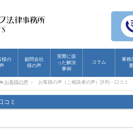
実際に扱
客様の
顧問会社
事務
コラム
った解決
声
様の声
事例
お客様の声
お客様の声（ご相談者の声）評判・口コミ
口コミ