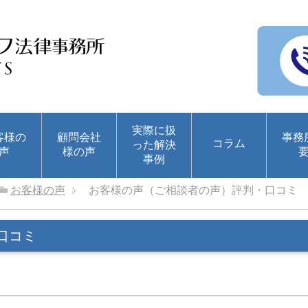
実際に扱
客様の
顧問会社
事務
コラム
った解決
声
様の声
事例
お客様の声
お客様の声（ご相談者の声）評判・口コミ
口コミ