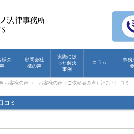
実際に扱
客様の
顧問会社
事務
コラム
った解決
声
様の声
事例
お客様の声
お客様の声（ご依頼者の声）評判・口コミ
口コミ