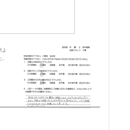
所よ
た。