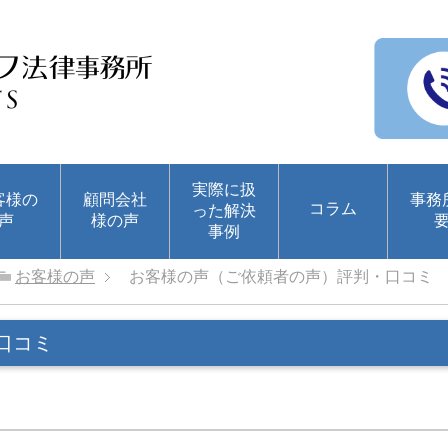
実際に扱
客様の
顧問会社
事務
コラム
った解決
声
様の声
事例
お客様の声
お客様の声（ご依頼者の声）評判・口コミ
口コミ