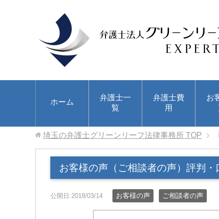
弁護士一
弁護士費
お
ホーム
覧
用
埼玉の弁護士グリーンリーフ法律事務所
TOP
お客様の声（ご相談者の声）評判・
お客様の声
ご相談者の声
公開日:2018/03/14