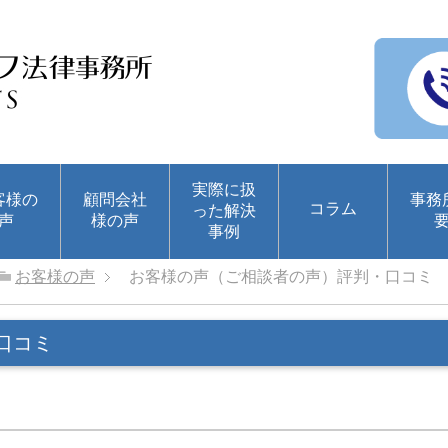
実際に扱
客様の
顧問会社
事務
コラム
った解決
声
様の声
事例
お客様の声
お客様の声（ご相談者の声）評判・口コミ
口コミ