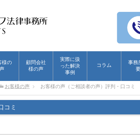
実際に扱
客様の
顧問会社
事務
コラム
った解決
声
様の声
事例
お客様の声
お客様の声（ご相談者の声）評判・口コミ
口コミ