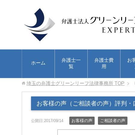
弁護士一
弁護士費
お
ホーム
覧
用
埼玉の弁護士グリーンリーフ法律事務所
TOP
お客様の声（ご相談者の声）評判・
お客様の声
ご相談者の声
公開日:2017/09/14