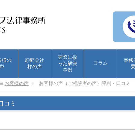
実際に扱
客様の
顧問会社
事務
コラム
った解決
声
様の声
事例
お客様の声
お客様の声（ご相談者の声）評判・口コミ
口コミ