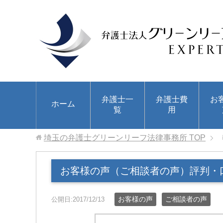
弁護士一
弁護士費
お
ホーム
覧
用
埼玉の弁護士グリーンリーフ法律事務所
TOP
お客様の声（ご相談者の声）評判・
お客様の声
ご相談者の声
公開日:2017/12/13