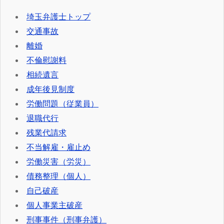
埼玉弁護士トップ
交通事故
離婚
不倫慰謝料
相続遺言
成年後見制度
労働問題（従業員）
退職代行
残業代請求
不当解雇・雇止め
労働災害（労災）
債務整理（個人）
自己破産
個人事業主破産
刑事事件（刑事弁護）