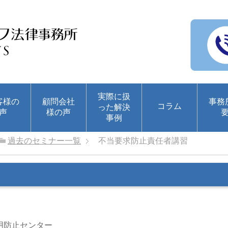
実際に扱
客様の
顧問会社
事務
コラム
った解決
声
様の声
事例
過去のセミナー一覧
不当要求防止責任者講習
用防止センター