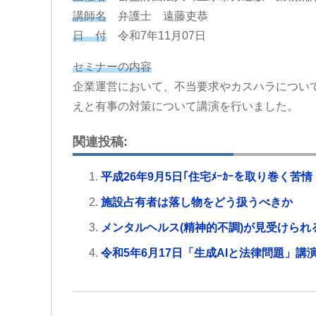
講師名
弁護士 遠藤吏恭
日 付
令和7年11月07日
セミナーの内容
企業運営において、不当要求やカスハラについ
えと有事の対策について講演を行いました。
関連投稿:
平成26年9月5日｢住宅ﾒｰｶｰを取り巻く苦情
施設占有者は落し物をどう扱うべきか
メンタルヘルス(精神的不調)が見受けら
令和5年6月17日「生成AIと法律問題」講