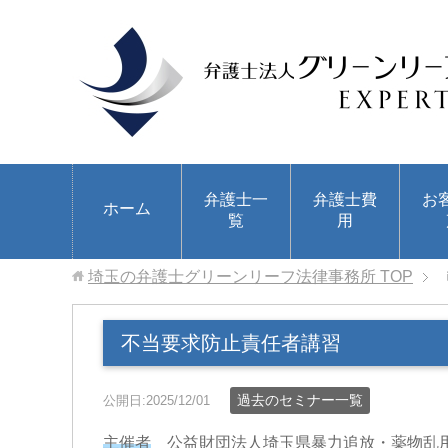
弁護士一
弁護士費
お
ホーム
覧
用
埼玉の弁護士グリーンリーフ法律事務所
TOP
不当要求防止責任者講習
過去のセミナー一覧
公開日:2025/12/01
主催者
公益財団法人埼玉県暴力追放・薬物乱