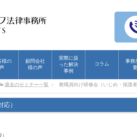
実際に扱
客様の
顧問会社
事務
コラム
った解決
声
様の声
事例
過去のセミナー一覧
教職員向け研修会（いじめ・保護
対応）
校）