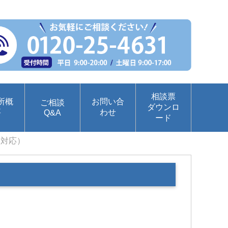
相談票
所概
お問い合
ご相談
ダウンロ
要
わせ
Q&A
ード
者対応）