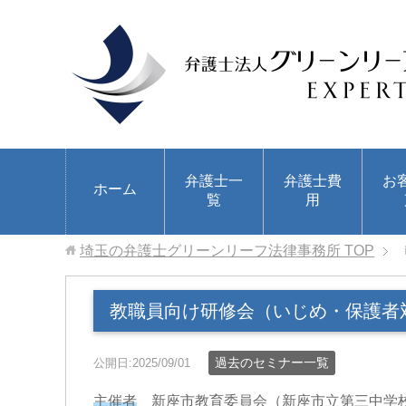
弁護士一
弁護士費
お
ホーム
覧
用
埼玉の弁護士グリーンリーフ法律事務所
TOP
教職員向け研修会（いじめ・保護者
過去のセミナー一覧
公開日:2025/09/01
主催者
新座市教育委員会（新座市立第三中学