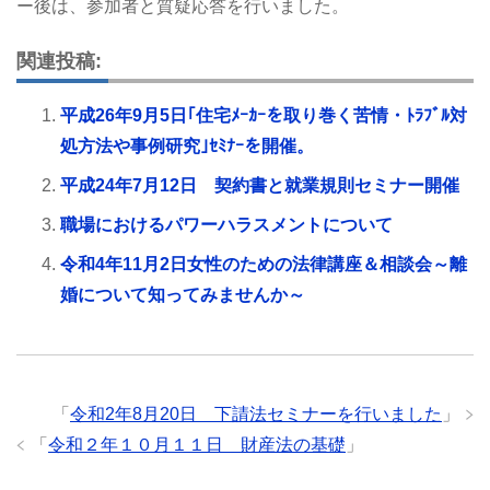
ー後は、参加者と質疑応答を行いました。
関連投稿:
平成26年9月5日｢住宅ﾒｰｶｰを取り巻く苦情・ﾄﾗﾌﾞﾙ対
処方法や事例研究｣ｾﾐﾅｰを開催。
平成24年7月12日 契約書と就業規則セミナー開催
職場におけるパワーハラスメントについて
令和4年11月2日女性のための法律講座＆相談会～離
婚について知ってみませんか～
「
令和2年8月20日 下請法セミナーを行いました
」
「
令和２年１０月１１日 財産法の基礎
」