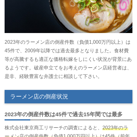
2023年のラーメン店の倒産件数（負債1,000万円以上）は
45件で、2009年以降では過去最多となりました。食材費
等が高騰するも適正な価格転嫁をしにくい状況が背景にあ
るようです。破産申立てをお考えのラーメン店経営者は、
是非、経験豊富な弁護士に相談して下さい。
ラーメン店の倒産状況
2023年の倒産件数は45件で過去15年間では最多
株式会社東京商工リサーチの調査によると、
2023年のラ
ーメン店の倒産件数（負債1,000万円以上）は45件（前年