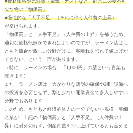
■食材価格や光熱費（電気・ガス）など、経営に必要不可
欠な物の「物価高」
■慢性的な「人手不足」（それに伴う人件費の上昇）
が挙げられます。
「物価高」と「人手不足」（人件費の上昇）を補うため、
適切な価格転嫁ができればよいのですが、ラーメン店はも
ともと競合が激しい分野だけに、客離れを恐れて値上げが
できない、という一面があります。
（特に、ラーメンの場合、「1,000円」の壁という言葉も
聞きます）
また、ラーメン店は、大がかりな店舗の確保や調理設備へ
の投資を必要とせず、割と少ない開業資金で参入しやすい
分野でもあります。
このため、もともと経済的体力の十分でない小規模・零細
企業が、上記の「物価高」と「人手不足」（人件費の上
昇）に耐え切れず、倒産件数を押し上げているとも言えま