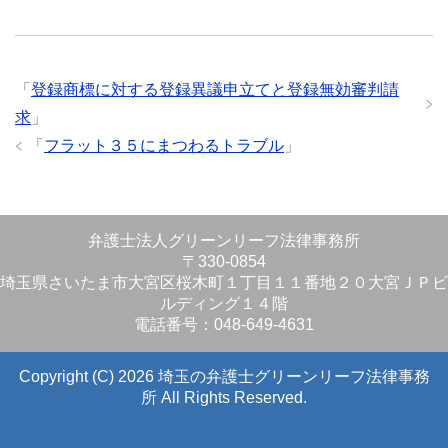
「
登録商標に対する登録異議申立てと登録無効審判請
求
」
「
フラット３５にまつわるトラブル
」
弁護士法人グリーンリーフ法律事務所
〒330-0854
埼玉県さいたま市大宮区桜木町１丁目１１番地２０大宮ＪＰビ
ルディング１４階
電話番号：048-649-4631
Copyright (C) 2026 埼玉の弁護士グリーンリーフ法律事務
所
All Rights Reserved.