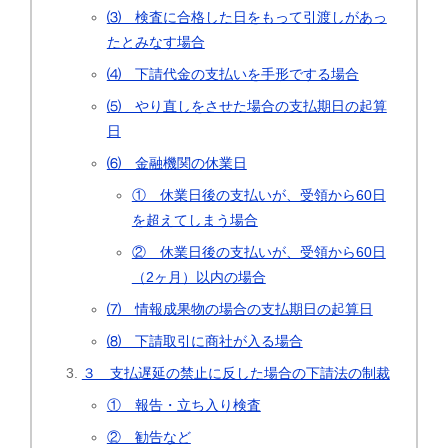
⑶ 検査に合格した日をもって引渡しがあっ
たとみなす場合
⑷ 下請代金の支払いを手形でする場合
⑸ やり直しをさせた場合の支払期日の起算
日
⑹ 金融機関の休業日
① 休業日後の支払いが、受領から60日
を超えてしまう場合
② 休業日後の支払いが、受領から60日
（2ヶ月）以内の場合
⑺ 情報成果物の場合の支払期日の起算日
⑻ 下請取引に商社が入る場合
３ 支払遅延の禁止に反した場合の下請法の制裁
① 報告・立ち入り検査
② 勧告など