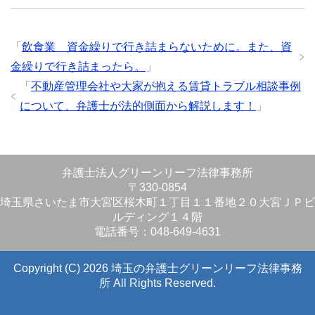
「
飲食業 資金繰りで行き詰まらないために。また、資
金繰りで行き詰まったら。
」
「
不動産管理会社や大家が抱える賃貸トラブル相談事例
について、弁護士が法的側面から解説します！
」
弁護士法人グリーンリーフ法律事務所
〒330-0854
埼玉県さいたま市大宮区桜木町１丁目１１番地２０大宮ＪＰビ
ルディング１４階
電話番号：048-649-4631
Copyright (C) 2026 埼玉の弁護士グリーンリーフ法律事務
所
All Rights Reserved.