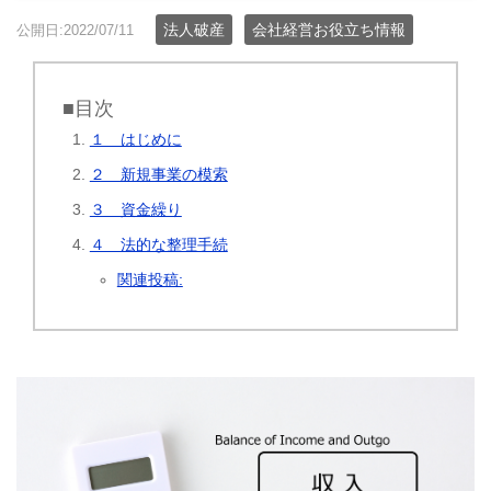
法人破産
会社経営お役立ち情報
公開日:2022/07/11
■目次
１ はじめに
２ 新規事業の模索
３ 資金繰り
４ 法的な整理手続
関連投稿: