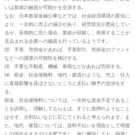
いは新規の融資が可能かを交渉する。
なお、日本政策金融公庫などでは、社会経済環境の変化に
より、一次的に売上の減少があり、経営状況が悪化してい
るが、長期的に見た場合、業績が回復し、発展することが
見込まれる企業への融資も行っているようです。
⑵ 手形、売掛金があれば、手形割引、売掛金のファンド
などへの譲渡の可能性を検討する。
⑶ 不要な不動産、機械、車両などがあれば売却する。
⑷ 税金、社会保険料、地代・家賃のような、売上・仕入
に直接影響を及ぼさないところと支払い猶予の交渉をす
る。
税金、社会保険料については、一次的な資金不足であるこ
とを説明し、理解してもらえば、すぐに差押のようなこと
はせず、分割払いなどに応じてくれると考えられます。ま
た、地代・家賃については、賃料不払いを理由として明渡
しの訴訟をするのは大変ですし、仮に勝訴しても、明渡し