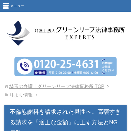
メニュー
埼玉の弁護士グリーンリーフ法律事務所
TOP
耳より情報
不倫慰謝料を請求された男性へ。高額すぎ
る請求を「適正な金額」に正す方法とNG