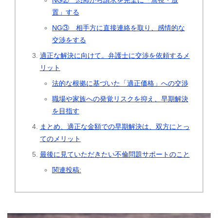
NG② 恐怖から請求を完全に「無視・放
置」する
NG③ 相手方に直接連絡を取り、感情的な
交渉をする
適正な解決に向けて。弁護士に交渉を依頼するメ
リット
法的な根拠に基づいた「適正価格」への交渉
職場や家族への発覚リスクを抑え、早期解決
を目指す
まとめ、適正な金額での早期解決は、双方にとっ
てのメリット
最後に見ていただきたい不倫問題サポートのこと
関連投稿: