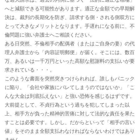
へと減額できる可能性があります。適正な金額での早期解
決は、裁判の長期化を防ぎ、請求する側・される側双方に
とって大きなメリットとなります。手遅れになる前に、不
倫問題に強い弁護士へご相談ください。
ある日突然、不倫相手の配偶者（またはご自身の妻）の代
理人弁護士から「内容証明郵便」が届く。そこには、数百
万、あるいは一千万円といった高額な慰謝料の支払いが要
求されている・・・。
このような書面を突然突きつけられれば、誰しもパニック
に陥り、「会社や家族にバレてしまうのではないか」「こ
んな大金は到底払えない」と強い恐怖を感じるはずです。
大前提として、不貞行為という過ちを犯してしまった以
上、相手方が負った精神的苦痛に対して法的な責任を果た
すことは必要です。しかし、だからといって「相手の言い
値」をそのまま全額支払わなければならないわけではあり
ません。