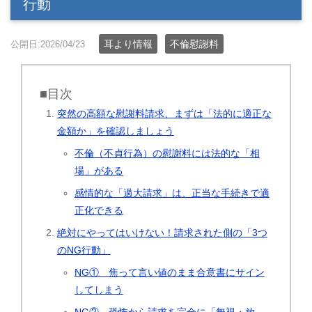
行動
耳より情報
不倫慰謝料
公開日:2026/04/23
■目次
突然の高額な慰謝料請求、まずは「法的に適正な
金額か」を確認しましょう
不倫（不貞行為）の慰謝料には法的な「相
場」がある
感情的な「過大請求」は、正当な手続きで適
正化できる
絶対にやってはいけない！請求された側の「3つ
のNG行動」
NG① 焦って言い値のまま合意書にサイン
してしまう