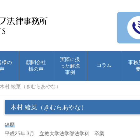
実際に扱
客様の
顧問会社
事務
コラム
った解決
声
様の声
事例
木村 綾菜（きむらあやな）
木村 綾菜（きむらあやな）
経歴
平成25年 3月 立教大学法学部法学科 卒業