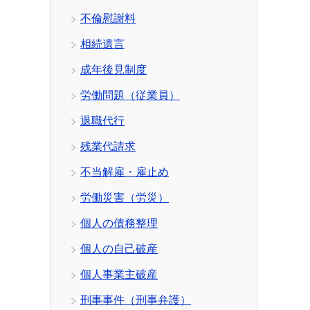
不倫慰謝料
相続遺言
成年後見制度
労働問題（従業員）
退職代行
残業代請求
不当解雇・雇止め
労働災害（労災）
個人の債務整理
個人の自己破産
個人事業主破産
刑事事件（刑事弁護）