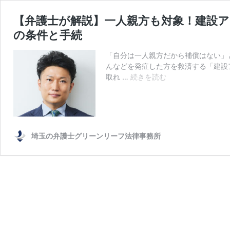
【弁護士が解説】一人親方も対象！建設ア
の条件と手続
「自分は一人親方だから補償はない」
んなどを発症した方を救済する「建設ア
【弁
取れ …
続きを読む
護
士
が
解
説】
埼玉の弁護士グリーンリーフ法律事務所
一
人
親
方
も
対
象！
建
設