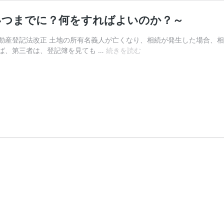
いつまでに？何をすればよいのか？～
動産登記法改正 土地の所有名義人が亡くなり、相続が発生した場合、
相
ば、第三者は、登記簿を見ても …
続きを読む
続
登
記
の
義
務
化
～
い
つ
か
ら？
誰
が？
い
つ